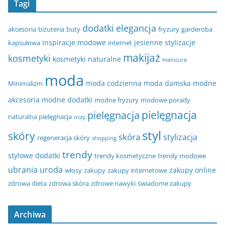
Tagi
dodatki
elegancja
akcesoria
biżuteria
buty
fryzury
garderoba
inspiracje modowe
jesienne stylizacje
kapsułowa
internet
makijaż
kosmetyki
kosmetyki naturalne
manicure
moda
moda codzienna
moda damska
modne
Minimalizm
akcesoria
modne dodatki
modne fryzury
modowe porady
pielęgnacja
pielęgnacja
naturalna pielęgnacja
oczy
styl
skóry
skóra
stylizacja
regeneracja skóry
shopping
trendy
stylowe dodatki
trendy kosmetyczne
trendy modowe
ubrania
uroda
zakupy online
włosy
zakupy
zakupy internetowe
zdrowa dieta
zdrowa skóra
zdrowe nawyki
świadome zakupy
Archiwa