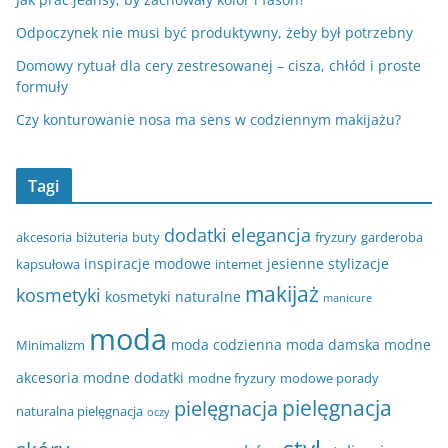
Odpoczynek nie musi być produktywny, żeby był potrzebny
Domowy rytuał dla cery zestresowanej – cisza, chłód i proste
formuły
Czy konturowanie nosa ma sens w codziennym makijażu?
Tagi
dodatki
elegancja
akcesoria
biżuteria
buty
fryzury
garderoba
inspiracje modowe
jesienne stylizacje
kapsułowa
internet
makijaż
kosmetyki
kosmetyki naturalne
manicure
moda
moda codzienna
moda damska
modne
Minimalizm
akcesoria
modne dodatki
modne fryzury
modowe porady
pielęgnacja
pielęgnacja
naturalna pielęgnacja
oczy