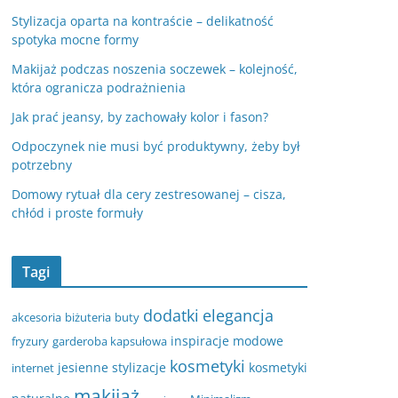
Stylizacja oparta na kontraście – delikatność
spotyka mocne formy
Makijaż podczas noszenia soczewek – kolejność,
która ogranicza podrażnienia
Jak prać jeansy, by zachowały kolor i fason?
Odpoczynek nie musi być produktywny, żeby był
potrzebny
Domowy rytuał dla cery zestresowanej – cisza,
chłód i proste formuły
Tagi
dodatki
elegancja
akcesoria
biżuteria
buty
inspiracje modowe
fryzury
garderoba kapsułowa
kosmetyki
jesienne stylizacje
kosmetyki
internet
makijaż