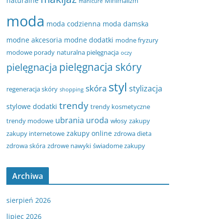
naturalne
Minimalizm
manicure
moda
moda codzienna
moda damska
modne akcesoria
modne dodatki
modne fryzury
modowe porady
naturalna pielęgnacja
oczy
pielęgnacja
pielęgnacja skóry
styl
skóra
stylizacja
regeneracja skóry
shopping
trendy
stylowe dodatki
trendy kosmetyczne
ubrania
uroda
trendy modowe
włosy
zakupy
zakupy online
zakupy internetowe
zdrowa dieta
zdrowa skóra
zdrowe nawyki
świadome zakupy
Archiwa
sierpień 2026
lipiec 2026