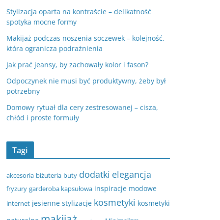
Stylizacja oparta na kontraście – delikatność
spotyka mocne formy
Makijaż podczas noszenia soczewek – kolejność,
która ogranicza podrażnienia
Jak prać jeansy, by zachowały kolor i fason?
Odpoczynek nie musi być produktywny, żeby był
potrzebny
Domowy rytuał dla cery zestresowanej – cisza,
chłód i proste formuły
Tagi
dodatki
elegancja
akcesoria
biżuteria
buty
inspiracje modowe
fryzury
garderoba kapsułowa
kosmetyki
jesienne stylizacje
kosmetyki
internet
makijaż