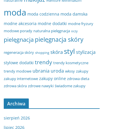
naturalne
Minimalizm
manicure
moda
moda codzienna
moda damska
modne akcesoria
modne dodatki
modne fryzury
modowe porady
naturalna pielęgnacja
oczy
pielęgnacja
pielęgnacja skóry
styl
skóra
stylizacja
regeneracja skóry
shopping
trendy
stylowe dodatki
trendy kosmetyczne
ubrania
uroda
trendy modowe
włosy
zakupy
zakupy online
zakupy internetowe
zdrowa dieta
zdrowa skóra
zdrowe nawyki
świadome zakupy
Archiwa
sierpień 2026
lipiec 2026