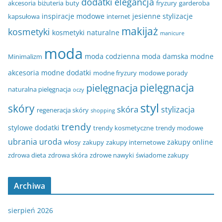
dodatki
elegancja
akcesoria
biżuteria
buty
fryzury
garderoba
inspiracje modowe
jesienne stylizacje
kapsułowa
internet
makijaż
kosmetyki
kosmetyki naturalne
manicure
moda
moda codzienna
moda damska
modne
Minimalizm
akcesoria
modne dodatki
modne fryzury
modowe porady
pielęgnacja
pielęgnacja
naturalna pielęgnacja
oczy
styl
skóry
skóra
stylizacja
regeneracja skóry
shopping
trendy
stylowe dodatki
trendy kosmetyczne
trendy modowe
ubrania
uroda
zakupy online
włosy
zakupy
zakupy internetowe
zdrowa dieta
zdrowa skóra
zdrowe nawyki
świadome zakupy
Archiwa
sierpień 2026