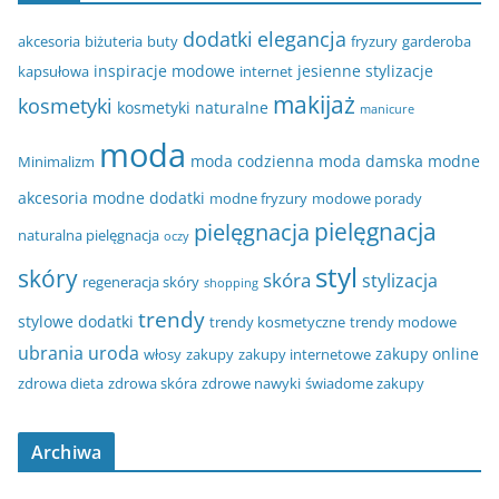
dodatki
elegancja
akcesoria
biżuteria
buty
fryzury
garderoba
inspiracje modowe
jesienne stylizacje
kapsułowa
internet
makijaż
kosmetyki
kosmetyki naturalne
manicure
moda
moda codzienna
moda damska
modne
Minimalizm
akcesoria
modne dodatki
modne fryzury
modowe porady
pielęgnacja
pielęgnacja
naturalna pielęgnacja
oczy
styl
skóry
skóra
stylizacja
regeneracja skóry
shopping
trendy
stylowe dodatki
trendy kosmetyczne
trendy modowe
ubrania
uroda
zakupy online
włosy
zakupy
zakupy internetowe
zdrowa dieta
zdrowa skóra
zdrowe nawyki
świadome zakupy
Archiwa