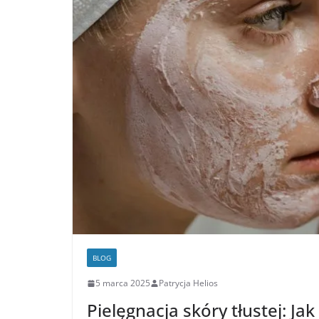
BLOG
5 marca 2025
Patrycja Helios
Pielęgnacja skóry tłustej: Jak