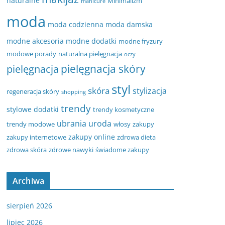
naturalne
Minimalizm
manicure
moda
moda codzienna
moda damska
modne akcesoria
modne dodatki
modne fryzury
modowe porady
naturalna pielęgnacja
oczy
pielęgnacja
pielęgnacja skóry
styl
skóra
stylizacja
regeneracja skóry
shopping
trendy
stylowe dodatki
trendy kosmetyczne
ubrania
uroda
trendy modowe
włosy
zakupy
zakupy online
zakupy internetowe
zdrowa dieta
zdrowa skóra
zdrowe nawyki
świadome zakupy
Archiwa
sierpień 2026
lipiec 2026