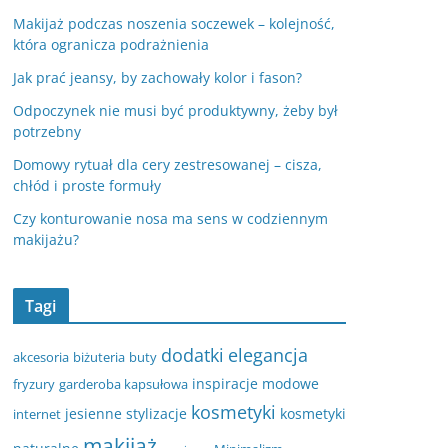
Makijaż podczas noszenia soczewek – kolejność,
która ogranicza podrażnienia
Jak prać jeansy, by zachowały kolor i fason?
Odpoczynek nie musi być produktywny, żeby był
potrzebny
Domowy rytuał dla cery zestresowanej – cisza,
chłód i proste formuły
Czy konturowanie nosa ma sens w codziennym
makijażu?
Tagi
dodatki
elegancja
akcesoria
biżuteria
buty
inspiracje modowe
fryzury
garderoba kapsułowa
kosmetyki
jesienne stylizacje
kosmetyki
internet
makijaż