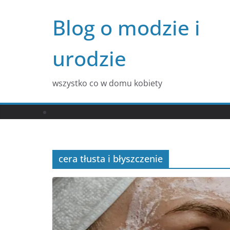
Przejdź
Blog o modzie i
do
treści
urodzie
wszystko co w domu kobiety
cera tłusta i błyszczenie