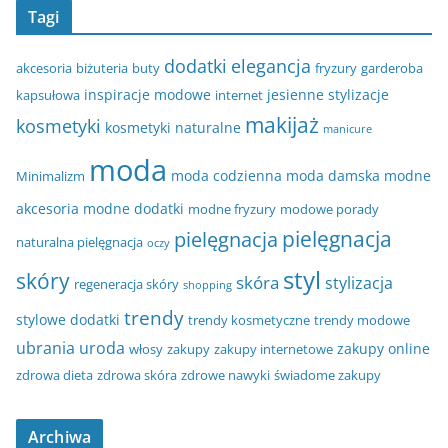
Tagi
dodatki
elegancja
akcesoria
biżuteria
buty
fryzury
garderoba
inspiracje modowe
jesienne stylizacje
kapsułowa
internet
makijaż
kosmetyki
kosmetyki naturalne
manicure
moda
moda codzienna
moda damska
modne
Minimalizm
akcesoria
modne dodatki
modne fryzury
modowe porady
pielęgnacja
pielęgnacja
naturalna pielęgnacja
oczy
styl
skóry
skóra
stylizacja
regeneracja skóry
shopping
trendy
stylowe dodatki
trendy kosmetyczne
trendy modowe
ubrania
uroda
zakupy online
włosy
zakupy
zakupy internetowe
zdrowa dieta
zdrowa skóra
zdrowe nawyki
świadome zakupy
Archiwa