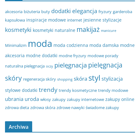
dodatki
elegancja
akcesoria
biżuteria
buty
fryzury
garderoba
inspiracje modowe
jesienne stylizacje
kapsułowa
internet
makijaż
kosmetyki
kosmetyki naturalne
manicure
moda
moda codzienna
moda damska
modne
Minimalizm
akcesoria
modne dodatki
modne fryzury
modowe porady
pielęgnacja
pielęgnacja
naturalna pielęgnacja
oczy
styl
skóry
skóra
stylizacja
regeneracja skóry
shopping
trendy
stylowe dodatki
trendy kosmetyczne
trendy modowe
ubrania
uroda
zakupy online
włosy
zakupy
zakupy internetowe
zdrowa dieta
zdrowa skóra
zdrowe nawyki
świadome zakupy
Archiwa