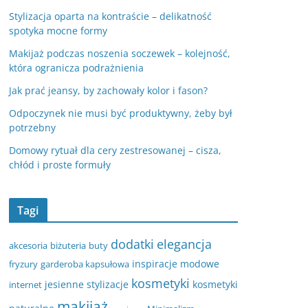
Stylizacja oparta na kontraście – delikatność
spotyka mocne formy
Makijaż podczas noszenia soczewek – kolejność,
która ogranicza podrażnienia
Jak prać jeansy, by zachowały kolor i fason?
Odpoczynek nie musi być produktywny, żeby był
potrzebny
Domowy rytuał dla cery zestresowanej – cisza,
chłód i proste formuły
Tagi
dodatki
elegancja
akcesoria
biżuteria
buty
inspiracje modowe
fryzury
garderoba kapsułowa
kosmetyki
jesienne stylizacje
kosmetyki
internet
makijaż