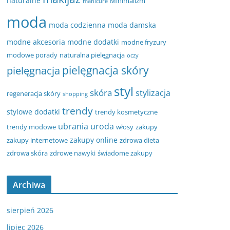
naturalne
Minimalizm
manicure
moda
moda codzienna
moda damska
modne akcesoria
modne dodatki
modne fryzury
modowe porady
naturalna pielęgnacja
oczy
pielęgnacja
pielęgnacja skóry
styl
skóra
stylizacja
regeneracja skóry
shopping
trendy
stylowe dodatki
trendy kosmetyczne
ubrania
uroda
trendy modowe
włosy
zakupy
zakupy online
zakupy internetowe
zdrowa dieta
zdrowa skóra
zdrowe nawyki
świadome zakupy
Archiwa
sierpień 2026
lipiec 2026