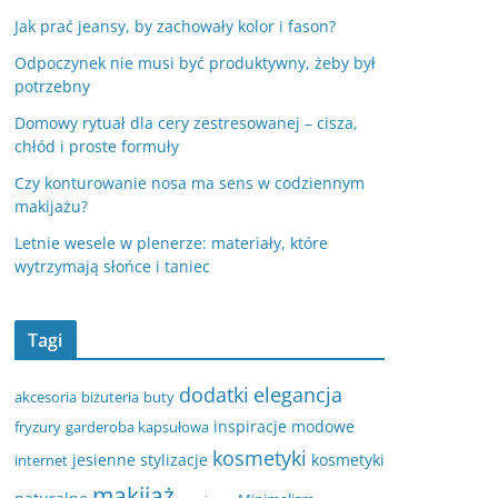
Jak prać jeansy, by zachowały kolor i fason?
Odpoczynek nie musi być produktywny, żeby był
potrzebny
Domowy rytuał dla cery zestresowanej – cisza,
chłód i proste formuły
Czy konturowanie nosa ma sens w codziennym
makijażu?
Letnie wesele w plenerze: materiały, które
wytrzymają słońce i taniec
Tagi
dodatki
elegancja
akcesoria
biżuteria
buty
inspiracje modowe
fryzury
garderoba kapsułowa
kosmetyki
jesienne stylizacje
kosmetyki
internet
makijaż