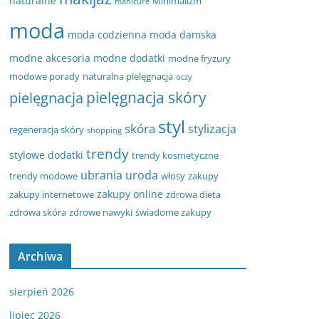
naturalne
Minimalizm
manicure
moda
moda codzienna
moda damska
modne akcesoria
modne dodatki
modne fryzury
modowe porady
naturalna pielęgnacja
oczy
pielęgnacja
pielęgnacja skóry
styl
skóra
stylizacja
regeneracja skóry
shopping
trendy
stylowe dodatki
trendy kosmetyczne
ubrania
uroda
trendy modowe
włosy
zakupy
zakupy online
zakupy internetowe
zdrowa dieta
zdrowa skóra
zdrowe nawyki
świadome zakupy
Archiwa
sierpień 2026
lipiec 2026