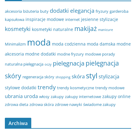
dodatki
elegancja
akcesoria
biżuteria
buty
fryzury
garderoba
inspiracje modowe
jesienne stylizacje
kapsułowa
internet
makijaż
kosmetyki
kosmetyki naturalne
manicure
moda
moda codzienna
moda damska
modne
Minimalizm
akcesoria
modne dodatki
modne fryzury
modowe porady
pielęgnacja
pielęgnacja
naturalna pielęgnacja
oczy
styl
skóry
skóra
stylizacja
regeneracja skóry
shopping
trendy
stylowe dodatki
trendy kosmetyczne
trendy modowe
ubrania
uroda
zakupy online
włosy
zakupy
zakupy internetowe
zdrowa dieta
zdrowa skóra
zdrowe nawyki
świadome zakupy
Archiwa