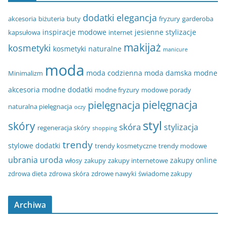
dodatki
elegancja
akcesoria
biżuteria
buty
fryzury
garderoba
inspiracje modowe
jesienne stylizacje
kapsułowa
internet
makijaż
kosmetyki
kosmetyki naturalne
manicure
moda
moda codzienna
moda damska
modne
Minimalizm
akcesoria
modne dodatki
modne fryzury
modowe porady
pielęgnacja
pielęgnacja
naturalna pielęgnacja
oczy
styl
skóry
skóra
stylizacja
regeneracja skóry
shopping
trendy
stylowe dodatki
trendy kosmetyczne
trendy modowe
ubrania
uroda
zakupy online
włosy
zakupy
zakupy internetowe
zdrowa dieta
zdrowa skóra
zdrowe nawyki
świadome zakupy
Archiwa