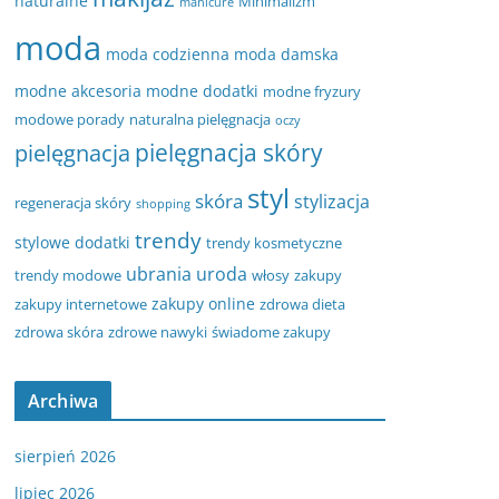
naturalne
Minimalizm
manicure
moda
moda codzienna
moda damska
modne akcesoria
modne dodatki
modne fryzury
modowe porady
naturalna pielęgnacja
oczy
pielęgnacja
pielęgnacja skóry
styl
skóra
stylizacja
regeneracja skóry
shopping
trendy
stylowe dodatki
trendy kosmetyczne
ubrania
uroda
trendy modowe
włosy
zakupy
zakupy online
zakupy internetowe
zdrowa dieta
zdrowa skóra
zdrowe nawyki
świadome zakupy
Archiwa
sierpień 2026
lipiec 2026