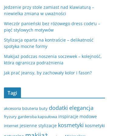
Jedzenie przy stole zamiast nad klawiaturą –
niewielka zmiana w uważności
Wieczór panieński bez różowego dress code’u –
pięć stylowych motywów
Stylizacja oparta na kontraście – delikatność
spotyka mocne formy
Makijaż podczas noszenia soczewek – kolejność,
która ogranicza podrażnienia
Jak prać jeansy, by zachowały kolor i fason?
Tagi
dodatki
elegancja
akcesoria
biżuteria
buty
inspiracje modowe
fryzury
garderoba kapsułowa
kosmetyki
jesienne stylizacje
kosmetyki
internet
makijaż