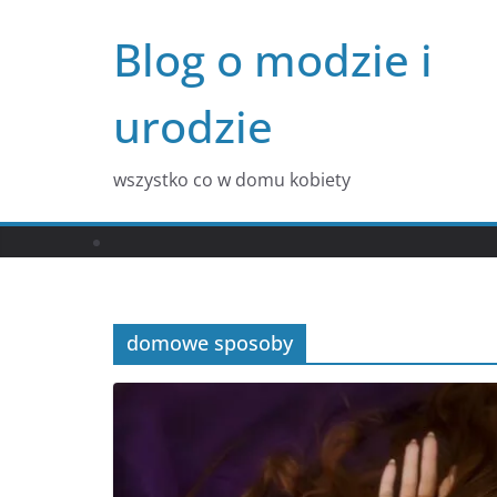
Przejdź
Blog o modzie i
do
treści
urodzie
wszystko co w domu kobiety
domowe sposoby