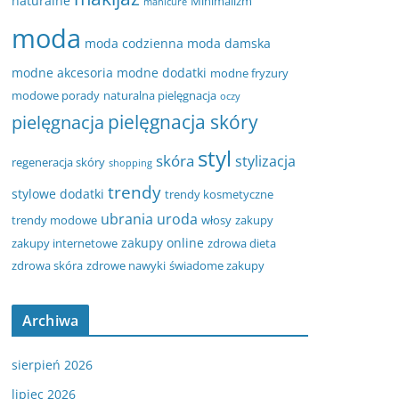
naturalne
Minimalizm
manicure
moda
moda codzienna
moda damska
modne akcesoria
modne dodatki
modne fryzury
modowe porady
naturalna pielęgnacja
oczy
pielęgnacja
pielęgnacja skóry
styl
skóra
stylizacja
regeneracja skóry
shopping
trendy
stylowe dodatki
trendy kosmetyczne
ubrania
uroda
trendy modowe
włosy
zakupy
zakupy online
zakupy internetowe
zdrowa dieta
zdrowa skóra
zdrowe nawyki
świadome zakupy
Archiwa
sierpień 2026
lipiec 2026