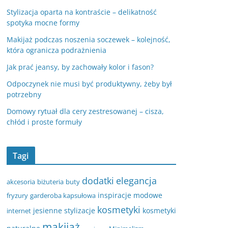
Stylizacja oparta na kontraście – delikatność
spotyka mocne formy
Makijaż podczas noszenia soczewek – kolejność,
która ogranicza podrażnienia
Jak prać jeansy, by zachowały kolor i fason?
Odpoczynek nie musi być produktywny, żeby był
potrzebny
Domowy rytuał dla cery zestresowanej – cisza,
chłód i proste formuły
Tagi
dodatki
elegancja
akcesoria
biżuteria
buty
inspiracje modowe
fryzury
garderoba kapsułowa
kosmetyki
jesienne stylizacje
kosmetyki
internet
makijaż