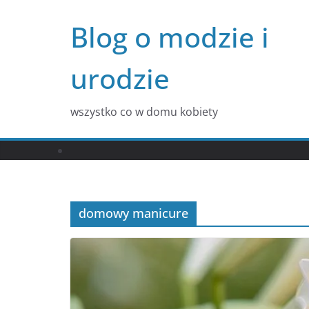
Przejdź
Blog o modzie i
do
treści
urodzie
wszystko co w domu kobiety
domowy manicure