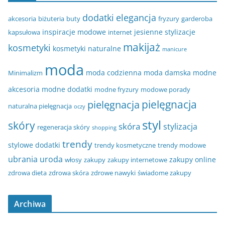
dodatki
elegancja
akcesoria
biżuteria
buty
fryzury
garderoba
inspiracje modowe
jesienne stylizacje
kapsułowa
internet
makijaż
kosmetyki
kosmetyki naturalne
manicure
moda
moda codzienna
moda damska
modne
Minimalizm
akcesoria
modne dodatki
modne fryzury
modowe porady
pielęgnacja
pielęgnacja
naturalna pielęgnacja
oczy
styl
skóry
skóra
stylizacja
regeneracja skóry
shopping
trendy
stylowe dodatki
trendy kosmetyczne
trendy modowe
ubrania
uroda
zakupy online
włosy
zakupy
zakupy internetowe
zdrowa dieta
zdrowa skóra
zdrowe nawyki
świadome zakupy
Archiwa