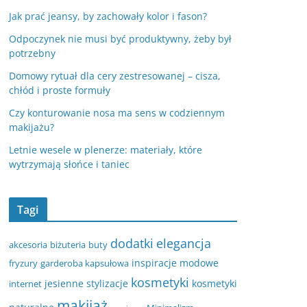
Jak prać jeansy, by zachowały kolor i fason?
Odpoczynek nie musi być produktywny, żeby był
potrzebny
Domowy rytuał dla cery zestresowanej – cisza,
chłód i proste formuły
Czy konturowanie nosa ma sens w codziennym
makijażu?
Letnie wesele w plenerze: materiały, które
wytrzymają słońce i taniec
Tagi
dodatki
elegancja
akcesoria
biżuteria
buty
inspiracje modowe
fryzury
garderoba kapsułowa
kosmetyki
jesienne stylizacje
kosmetyki
internet
makijaż