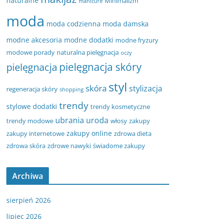
naturalne
Minimalizm
manicure
moda
moda codzienna
moda damska
modne akcesoria
modne dodatki
modne fryzury
modowe porady
naturalna pielęgnacja
oczy
pielęgnacja
pielęgnacja skóry
styl
skóra
stylizacja
regeneracja skóry
shopping
trendy
stylowe dodatki
trendy kosmetyczne
ubrania
uroda
trendy modowe
włosy
zakupy
zakupy online
zakupy internetowe
zdrowa dieta
zdrowa skóra
zdrowe nawyki
świadome zakupy
Archiwa
sierpień 2026
lipiec 2026