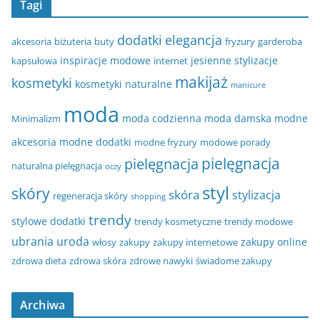
Tagi
dodatki
elegancja
akcesoria
biżuteria
buty
fryzury
garderoba
inspiracje modowe
jesienne stylizacje
kapsułowa
internet
makijaż
kosmetyki
kosmetyki naturalne
manicure
moda
moda codzienna
moda damska
modne
Minimalizm
akcesoria
modne dodatki
modne fryzury
modowe porady
pielęgnacja
pielęgnacja
naturalna pielęgnacja
oczy
styl
skóry
skóra
stylizacja
regeneracja skóry
shopping
trendy
stylowe dodatki
trendy kosmetyczne
trendy modowe
ubrania
uroda
zakupy online
włosy
zakupy
zakupy internetowe
zdrowa dieta
zdrowa skóra
zdrowe nawyki
świadome zakupy
Archiwa