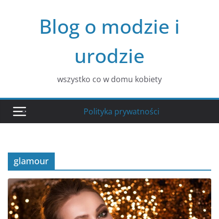
Przejdź
Blog o modzie i
do
treści
urodzie
wszystko co w domu kobiety
Polityka prywatności
glamour