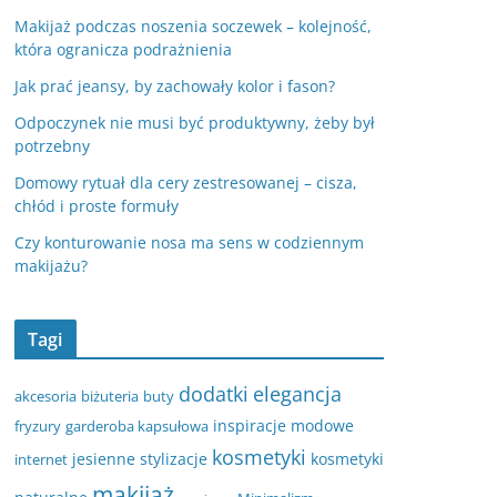
Makijaż podczas noszenia soczewek – kolejność,
która ogranicza podrażnienia
Jak prać jeansy, by zachowały kolor i fason?
Odpoczynek nie musi być produktywny, żeby był
potrzebny
Domowy rytuał dla cery zestresowanej – cisza,
chłód i proste formuły
Czy konturowanie nosa ma sens w codziennym
makijażu?
Tagi
dodatki
elegancja
akcesoria
biżuteria
buty
inspiracje modowe
fryzury
garderoba kapsułowa
kosmetyki
jesienne stylizacje
kosmetyki
internet
makijaż