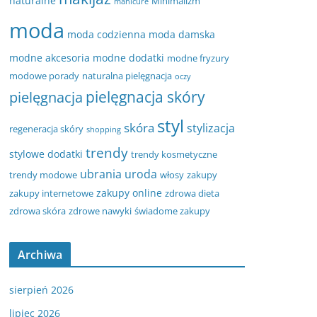
naturalne
Minimalizm
manicure
moda
moda codzienna
moda damska
modne akcesoria
modne dodatki
modne fryzury
modowe porady
naturalna pielęgnacja
oczy
pielęgnacja
pielęgnacja skóry
styl
skóra
stylizacja
regeneracja skóry
shopping
trendy
stylowe dodatki
trendy kosmetyczne
ubrania
uroda
trendy modowe
włosy
zakupy
zakupy online
zakupy internetowe
zdrowa dieta
zdrowa skóra
zdrowe nawyki
świadome zakupy
Archiwa
sierpień 2026
lipiec 2026