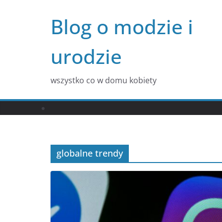
Przejdź
Blog o modzie i
do
treści
urodzie
wszystko co w domu kobiety
globalne trendy