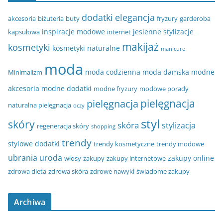
dodatki
elegancja
akcesoria
biżuteria
buty
fryzury
garderoba
inspiracje modowe
jesienne stylizacje
kapsułowa
internet
makijaż
kosmetyki
kosmetyki naturalne
manicure
moda
moda codzienna
moda damska
modne
Minimalizm
akcesoria
modne dodatki
modne fryzury
modowe porady
pielęgnacja
pielęgnacja
naturalna pielęgnacja
oczy
styl
skóry
skóra
stylizacja
regeneracja skóry
shopping
trendy
stylowe dodatki
trendy kosmetyczne
trendy modowe
ubrania
uroda
zakupy online
włosy
zakupy
zakupy internetowe
zdrowa dieta
zdrowa skóra
zdrowe nawyki
świadome zakupy
Archiwa