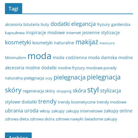
Tagi
dodatki
elegancja
akcesoria
biżuteria
buty
fryzury
garderoba
inspiracje modowe
jesienne stylizacje
kapsułowa
internet
makijaż
kosmetyki
kosmetyki naturalne
manicure
moda
moda codzienna
moda damska
modne
Minimalizm
akcesoria
modne dodatki
modne fryzury
modowe porady
pielęgnacja
pielęgnacja
naturalna pielęgnacja
oczy
styl
skóry
skóra
stylizacja
regeneracja skóry
shopping
trendy
stylowe dodatki
trendy kosmetyczne
trendy modowe
ubrania
uroda
zakupy online
włosy
zakupy
zakupy internetowe
zdrowa dieta
zdrowa skóra
zdrowe nawyki
świadome zakupy