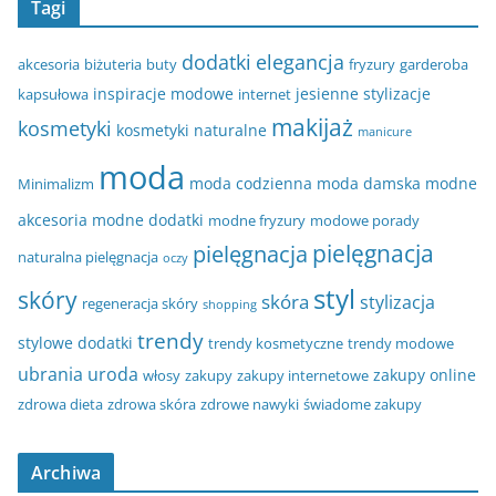
Tagi
dodatki
elegancja
akcesoria
biżuteria
buty
fryzury
garderoba
inspiracje modowe
jesienne stylizacje
kapsułowa
internet
makijaż
kosmetyki
kosmetyki naturalne
manicure
moda
moda codzienna
moda damska
modne
Minimalizm
akcesoria
modne dodatki
modne fryzury
modowe porady
pielęgnacja
pielęgnacja
naturalna pielęgnacja
oczy
styl
skóry
skóra
stylizacja
regeneracja skóry
shopping
trendy
stylowe dodatki
trendy kosmetyczne
trendy modowe
ubrania
uroda
zakupy online
włosy
zakupy
zakupy internetowe
zdrowa dieta
zdrowa skóra
zdrowe nawyki
świadome zakupy
Archiwa