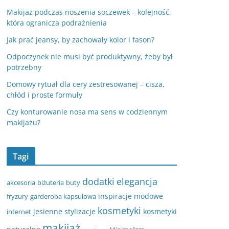
Makijaż podczas noszenia soczewek – kolejność,
która ogranicza podrażnienia
Jak prać jeansy, by zachowały kolor i fason?
Odpoczynek nie musi być produktywny, żeby był
potrzebny
Domowy rytuał dla cery zestresowanej – cisza,
chłód i proste formuły
Czy konturowanie nosa ma sens w codziennym
makijażu?
Tagi
dodatki
elegancja
akcesoria
biżuteria
buty
inspiracje modowe
fryzury
garderoba kapsułowa
kosmetyki
jesienne stylizacje
kosmetyki
internet
makijaż