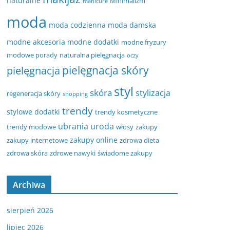
naturalne
Minimalizm
manicure
moda
moda codzienna
moda damska
modne akcesoria
modne dodatki
modne fryzury
modowe porady
naturalna pielęgnacja
oczy
pielęgnacja
pielęgnacja skóry
styl
skóra
stylizacja
regeneracja skóry
shopping
trendy
stylowe dodatki
trendy kosmetyczne
ubrania
uroda
trendy modowe
włosy
zakupy
zakupy online
zakupy internetowe
zdrowa dieta
zdrowa skóra
zdrowe nawyki
świadome zakupy
Archiwa
sierpień 2026
lipiec 2026