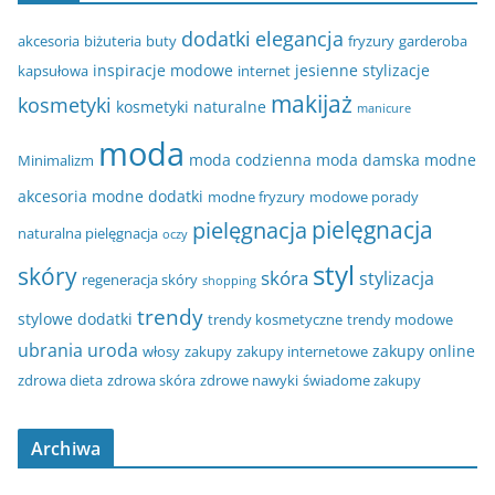
dodatki
elegancja
akcesoria
biżuteria
buty
fryzury
garderoba
inspiracje modowe
jesienne stylizacje
kapsułowa
internet
makijaż
kosmetyki
kosmetyki naturalne
manicure
moda
moda codzienna
moda damska
modne
Minimalizm
akcesoria
modne dodatki
modne fryzury
modowe porady
pielęgnacja
pielęgnacja
naturalna pielęgnacja
oczy
styl
skóry
skóra
stylizacja
regeneracja skóry
shopping
trendy
stylowe dodatki
trendy kosmetyczne
trendy modowe
ubrania
uroda
zakupy online
włosy
zakupy
zakupy internetowe
zdrowa dieta
zdrowa skóra
zdrowe nawyki
świadome zakupy
Archiwa