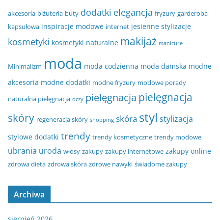
dodatki
elegancja
akcesoria
biżuteria
buty
fryzury
garderoba
inspiracje modowe
jesienne stylizacje
kapsułowa
internet
makijaż
kosmetyki
kosmetyki naturalne
manicure
moda
moda codzienna
moda damska
modne
Minimalizm
akcesoria
modne dodatki
modne fryzury
modowe porady
pielęgnacja
pielęgnacja
naturalna pielęgnacja
oczy
styl
skóry
skóra
stylizacja
regeneracja skóry
shopping
trendy
stylowe dodatki
trendy kosmetyczne
trendy modowe
ubrania
uroda
zakupy online
włosy
zakupy
zakupy internetowe
zdrowa dieta
zdrowa skóra
zdrowe nawyki
świadome zakupy
Archiwa
sierpień 2026