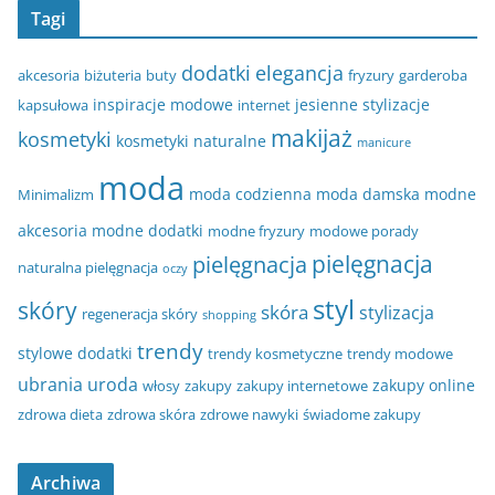
Tagi
dodatki
elegancja
akcesoria
biżuteria
buty
fryzury
garderoba
inspiracje modowe
jesienne stylizacje
kapsułowa
internet
makijaż
kosmetyki
kosmetyki naturalne
manicure
moda
moda codzienna
moda damska
modne
Minimalizm
akcesoria
modne dodatki
modne fryzury
modowe porady
pielęgnacja
pielęgnacja
naturalna pielęgnacja
oczy
styl
skóry
skóra
stylizacja
regeneracja skóry
shopping
trendy
stylowe dodatki
trendy kosmetyczne
trendy modowe
ubrania
uroda
zakupy online
włosy
zakupy
zakupy internetowe
zdrowa dieta
zdrowa skóra
zdrowe nawyki
świadome zakupy
Archiwa