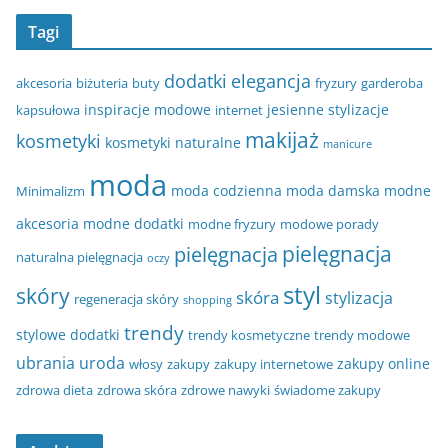
Tagi
dodatki
elegancja
akcesoria
biżuteria
buty
fryzury
garderoba
inspiracje modowe
jesienne stylizacje
kapsułowa
internet
makijaż
kosmetyki
kosmetyki naturalne
manicure
moda
moda codzienna
moda damska
modne
Minimalizm
akcesoria
modne dodatki
modne fryzury
modowe porady
pielęgnacja
pielęgnacja
naturalna pielęgnacja
oczy
styl
skóry
skóra
stylizacja
regeneracja skóry
shopping
trendy
stylowe dodatki
trendy kosmetyczne
trendy modowe
ubrania
uroda
zakupy online
włosy
zakupy
zakupy internetowe
zdrowa dieta
zdrowa skóra
zdrowe nawyki
świadome zakupy