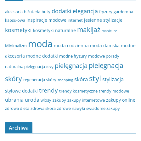
dodatki
elegancja
akcesoria
biżuteria
buty
fryzury
garderoba
inspiracje modowe
jesienne stylizacje
kapsułowa
internet
makijaż
kosmetyki
kosmetyki naturalne
manicure
moda
moda codzienna
moda damska
modne
Minimalizm
akcesoria
modne dodatki
modne fryzury
modowe porady
pielęgnacja
pielęgnacja
naturalna pielęgnacja
oczy
styl
skóry
skóra
stylizacja
regeneracja skóry
shopping
trendy
stylowe dodatki
trendy kosmetyczne
trendy modowe
ubrania
uroda
zakupy online
włosy
zakupy
zakupy internetowe
zdrowa dieta
zdrowa skóra
zdrowe nawyki
świadome zakupy
Archiwa