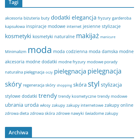
Tagi
dodatki
elegancja
akcesoria
biżuteria
buty
fryzury
garderoba
inspiracje modowe
jesienne stylizacje
kapsułowa
internet
makijaż
kosmetyki
kosmetyki naturalne
manicure
moda
moda codzienna
moda damska
modne
Minimalizm
akcesoria
modne dodatki
modne fryzury
modowe porady
pielęgnacja
pielęgnacja
naturalna pielęgnacja
oczy
styl
skóry
skóra
stylizacja
regeneracja skóry
shopping
trendy
stylowe dodatki
trendy kosmetyczne
trendy modowe
ubrania
uroda
zakupy online
włosy
zakupy
zakupy internetowe
zdrowa dieta
zdrowa skóra
zdrowe nawyki
świadome zakupy
Archiwa