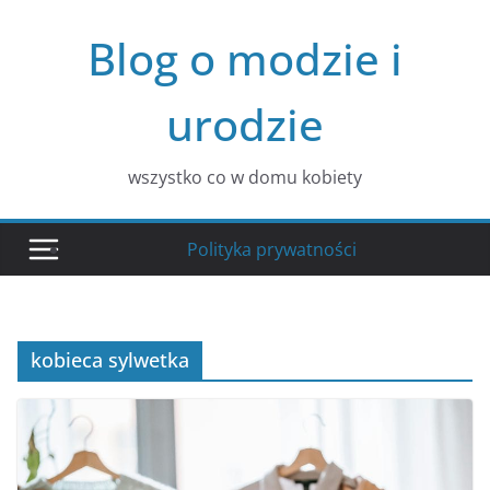
Przejdź
Blog o modzie i
do
treści
urodzie
wszystko co w domu kobiety
Polityka prywatności
kobieca sylwetka