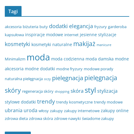
Tagi
dodatki
elegancja
akcesoria
biżuteria
buty
fryzury
garderoba
inspiracje modowe
jesienne stylizacje
kapsułowa
internet
makijaż
kosmetyki
kosmetyki naturalne
manicure
moda
moda codzienna
moda damska
modne
Minimalizm
akcesoria
modne dodatki
modne fryzury
modowe porady
pielęgnacja
pielęgnacja
naturalna pielęgnacja
oczy
styl
skóry
skóra
stylizacja
regeneracja skóry
shopping
trendy
stylowe dodatki
trendy kosmetyczne
trendy modowe
ubrania
uroda
zakupy online
włosy
zakupy
zakupy internetowe
zdrowa dieta
zdrowa skóra
zdrowe nawyki
świadome zakupy