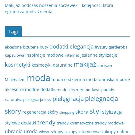
Makijaż podczas noszenia soczewek – kolejność, która
ogranicza podrażnienia
Tagi
dodatki
elegancja
akcesoria
biżuteria
buty
fryzury
garderoba
inspiracje modowe
jesienne stylizacje
kapsułowa
internet
makijaż
kosmetyki
kosmetyki naturalne
manicure
moda
moda codzienna
moda damska
modne
Minimalizm
akcesoria
modne dodatki
modne fryzury
modowe porady
pielęgnacja
pielęgnacja
naturalna pielęgnacja
oczy
styl
skóry
skóra
stylizacja
regeneracja skóry
shopping
trendy
stylowe dodatki
trendy kosmetyczne
trendy modowe
ubrania
uroda
zakupy online
włosy
zakupy
zakupy internetowe