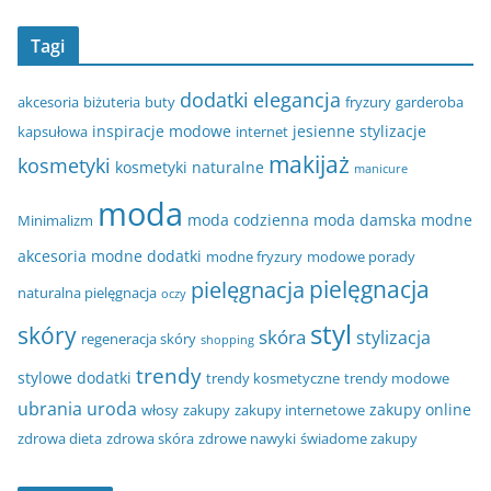
Tagi
dodatki
elegancja
akcesoria
biżuteria
buty
fryzury
garderoba
inspiracje modowe
jesienne stylizacje
kapsułowa
internet
makijaż
kosmetyki
kosmetyki naturalne
manicure
moda
moda codzienna
moda damska
modne
Minimalizm
akcesoria
modne dodatki
modne fryzury
modowe porady
pielęgnacja
pielęgnacja
naturalna pielęgnacja
oczy
styl
skóry
skóra
stylizacja
regeneracja skóry
shopping
trendy
stylowe dodatki
trendy kosmetyczne
trendy modowe
ubrania
uroda
zakupy online
włosy
zakupy
zakupy internetowe
zdrowa dieta
zdrowa skóra
zdrowe nawyki
świadome zakupy