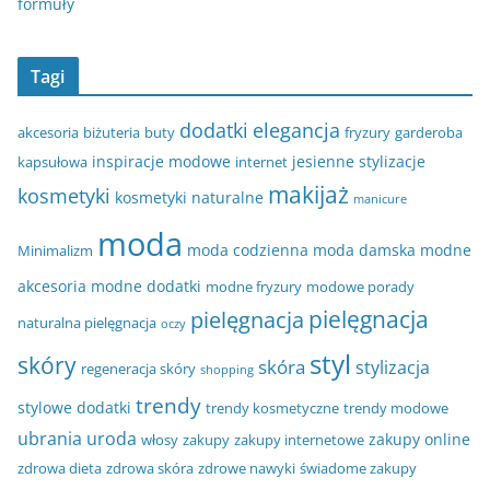
formuły
Tagi
dodatki
elegancja
akcesoria
biżuteria
buty
fryzury
garderoba
inspiracje modowe
jesienne stylizacje
kapsułowa
internet
makijaż
kosmetyki
kosmetyki naturalne
manicure
moda
moda codzienna
moda damska
modne
Minimalizm
akcesoria
modne dodatki
modne fryzury
modowe porady
pielęgnacja
pielęgnacja
naturalna pielęgnacja
oczy
styl
skóry
skóra
stylizacja
regeneracja skóry
shopping
trendy
stylowe dodatki
trendy kosmetyczne
trendy modowe
ubrania
uroda
zakupy online
włosy
zakupy
zakupy internetowe
zdrowa dieta
zdrowa skóra
zdrowe nawyki
świadome zakupy