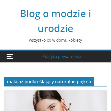
Przejdź
Blog o modzie i
do
treści
urodzie
wszystko co w domu kobiety
Polityka prywatności
makijaż podkreślający naturalne piękno