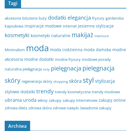
Tagi
dodatki
elegancja
akcesoria
biżuteria
buty
fryzury
garderoba
inspiracje modowe
jesienne stylizacje
kapsułowa
internet
makijaż
kosmetyki
kosmetyki naturalne
manicure
moda
moda codzienna
moda damska
modne
Minimalizm
akcesoria
modne dodatki
modne fryzury
modowe porady
pielęgnacja
pielęgnacja
naturalna pielęgnacja
oczy
styl
skóry
skóra
stylizacja
regeneracja skóry
shopping
trendy
stylowe dodatki
trendy kosmetyczne
trendy modowe
ubrania
uroda
zakupy online
włosy
zakupy
zakupy internetowe
zdrowa dieta
zdrowa skóra
zdrowe nawyki
świadome zakupy
Archiwa