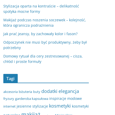
Stylizacja oparta na kontraście – delikatność
spotyka mocne formy
Makijaż podczas noszenia soczewek – kolejność,
która ogranicza podrażnienia
Jak prać jeansy, by zachowały kolor i fason?
Odpoczynek nie musi być produktywny, żeby był
potrzebny
Domowy rytuał dla cery zestresowanej – cisza,
chłód i proste formuły
Tagi
dodatki
elegancja
akcesoria
biżuteria
buty
inspiracje modowe
fryzury
garderoba kapsułowa
kosmetyki
jesienne stylizacje
kosmetyki
internet
makijaż