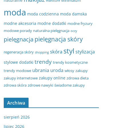
naturalne
Minimalizm
manicure
moda
moda codzienna
moda damska
modne akcesoria
modne dodatki
modne fryzury
modowe porady
naturalna pielęgnacja
oczy
pielęgnacja
pielęgnacja skóry
styl
skóra
stylizacja
regeneracja skóry
shopping
trendy
stylowe dodatki
trendy kosmetyczne
ubrania
uroda
trendy modowe
włosy
zakupy
zakupy online
zakupy internetowe
zdrowa dieta
zdrowa skóra
zdrowe nawyki
świadome zakupy
Archiwa
sierpień 2026
lipiec 2026