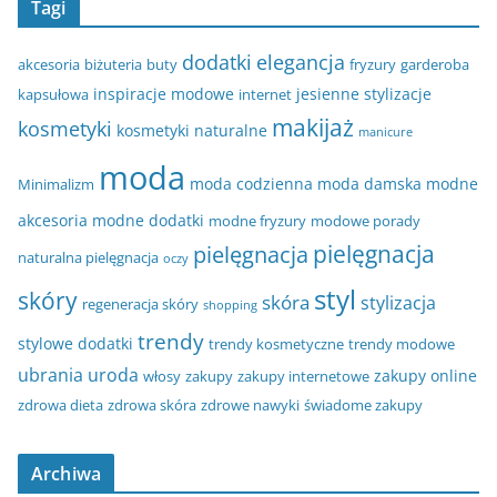
Tagi
dodatki
elegancja
akcesoria
biżuteria
buty
fryzury
garderoba
inspiracje modowe
jesienne stylizacje
kapsułowa
internet
makijaż
kosmetyki
kosmetyki naturalne
manicure
moda
moda codzienna
moda damska
modne
Minimalizm
akcesoria
modne dodatki
modne fryzury
modowe porady
pielęgnacja
pielęgnacja
naturalna pielęgnacja
oczy
styl
skóry
skóra
stylizacja
regeneracja skóry
shopping
trendy
stylowe dodatki
trendy kosmetyczne
trendy modowe
ubrania
uroda
zakupy online
włosy
zakupy
zakupy internetowe
zdrowa dieta
zdrowa skóra
zdrowe nawyki
świadome zakupy
Archiwa