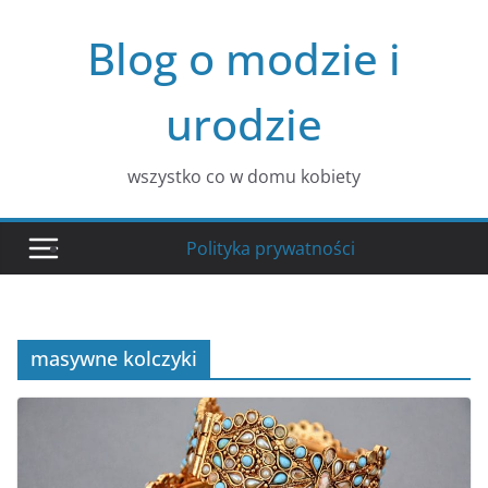
Przejdź
Blog o modzie i
do
treści
urodzie
wszystko co w domu kobiety
Polityka prywatności
masywne kolczyki