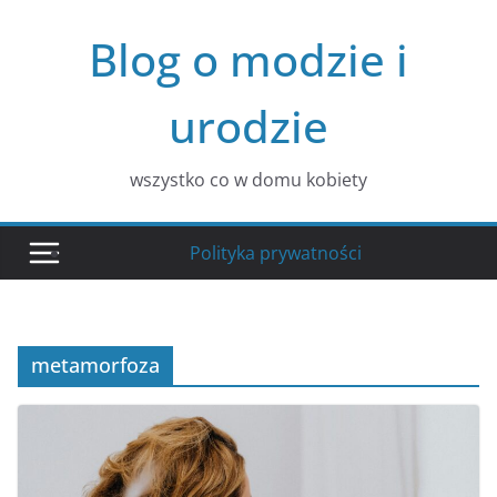
Przejdź
Blog o modzie i
do
treści
urodzie
wszystko co w domu kobiety
Polityka prywatności
metamorfoza