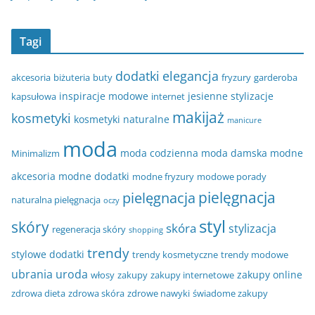
Tagi
dodatki
elegancja
akcesoria
biżuteria
buty
fryzury
garderoba
inspiracje modowe
jesienne stylizacje
kapsułowa
internet
makijaż
kosmetyki
kosmetyki naturalne
manicure
moda
moda codzienna
moda damska
modne
Minimalizm
akcesoria
modne dodatki
modne fryzury
modowe porady
pielęgnacja
pielęgnacja
naturalna pielęgnacja
oczy
styl
skóry
skóra
stylizacja
regeneracja skóry
shopping
trendy
stylowe dodatki
trendy kosmetyczne
trendy modowe
ubrania
uroda
zakupy online
włosy
zakupy
zakupy internetowe
zdrowa dieta
zdrowa skóra
zdrowe nawyki
świadome zakupy