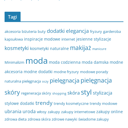
Tagi
dodatki
elegancja
akcesoria
biżuteria
buty
fryzury
garderoba
inspiracje modowe
jesienne stylizacje
kapsułowa
internet
makijaż
kosmetyki
kosmetyki naturalne
manicure
moda
moda codzienna
moda damska
modne
Minimalizm
akcesoria
modne dodatki
modne fryzury
modowe porady
pielęgnacja
pielęgnacja
naturalna pielęgnacja
oczy
styl
skóry
skóra
stylizacja
regeneracja skóry
shopping
trendy
stylowe dodatki
trendy kosmetyczne
trendy modowe
ubrania
uroda
zakupy online
włosy
zakupy
zakupy internetowe
zdrowa dieta
zdrowa skóra
zdrowe nawyki
świadome zakupy