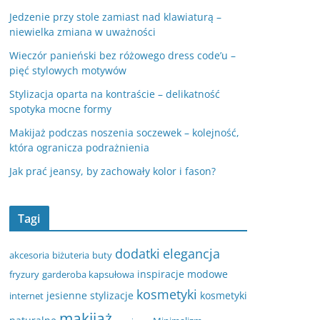
Jedzenie przy stole zamiast nad klawiaturą –
niewielka zmiana w uważności
Wieczór panieński bez różowego dress code’u –
pięć stylowych motywów
Stylizacja oparta na kontraście – delikatność
spotyka mocne formy
Makijaż podczas noszenia soczewek – kolejność,
która ogranicza podrażnienia
Jak prać jeansy, by zachowały kolor i fason?
Tagi
dodatki
elegancja
akcesoria
biżuteria
buty
inspiracje modowe
fryzury
garderoba kapsułowa
kosmetyki
jesienne stylizacje
kosmetyki
internet
makijaż