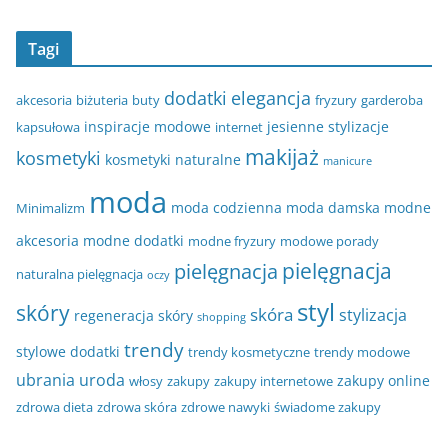
Tagi
dodatki
elegancja
akcesoria
biżuteria
buty
fryzury
garderoba
inspiracje modowe
jesienne stylizacje
kapsułowa
internet
makijaż
kosmetyki
kosmetyki naturalne
manicure
moda
moda codzienna
moda damska
modne
Minimalizm
akcesoria
modne dodatki
modne fryzury
modowe porady
pielęgnacja
pielęgnacja
naturalna pielęgnacja
oczy
styl
skóry
skóra
stylizacja
regeneracja skóry
shopping
trendy
stylowe dodatki
trendy kosmetyczne
trendy modowe
ubrania
uroda
zakupy online
włosy
zakupy
zakupy internetowe
zdrowa dieta
zdrowa skóra
zdrowe nawyki
świadome zakupy