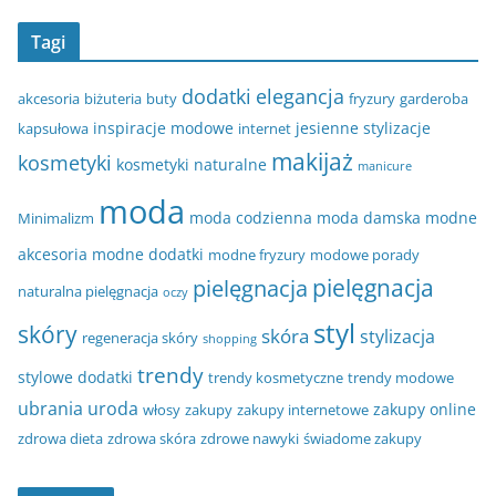
Tagi
dodatki
elegancja
akcesoria
biżuteria
buty
fryzury
garderoba
inspiracje modowe
jesienne stylizacje
kapsułowa
internet
makijaż
kosmetyki
kosmetyki naturalne
manicure
moda
moda codzienna
moda damska
modne
Minimalizm
akcesoria
modne dodatki
modne fryzury
modowe porady
pielęgnacja
pielęgnacja
naturalna pielęgnacja
oczy
styl
skóry
skóra
stylizacja
regeneracja skóry
shopping
trendy
stylowe dodatki
trendy kosmetyczne
trendy modowe
ubrania
uroda
zakupy online
włosy
zakupy
zakupy internetowe
zdrowa dieta
zdrowa skóra
zdrowe nawyki
świadome zakupy