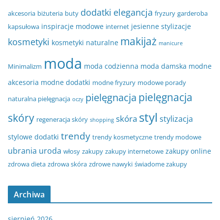
dodatki
elegancja
akcesoria
biżuteria
buty
fryzury
garderoba
inspiracje modowe
jesienne stylizacje
kapsułowa
internet
makijaż
kosmetyki
kosmetyki naturalne
manicure
moda
moda codzienna
moda damska
modne
Minimalizm
akcesoria
modne dodatki
modne fryzury
modowe porady
pielęgnacja
pielęgnacja
naturalna pielęgnacja
oczy
styl
skóry
skóra
stylizacja
regeneracja skóry
shopping
trendy
stylowe dodatki
trendy kosmetyczne
trendy modowe
ubrania
uroda
zakupy online
włosy
zakupy
zakupy internetowe
zdrowa dieta
zdrowa skóra
zdrowe nawyki
świadome zakupy
Archiwa
sierpień 2026