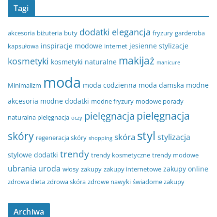
Tagi
dodatki
elegancja
akcesoria
biżuteria
buty
fryzury
garderoba
inspiracje modowe
jesienne stylizacje
kapsułowa
internet
makijaż
kosmetyki
kosmetyki naturalne
manicure
moda
moda codzienna
moda damska
modne
Minimalizm
akcesoria
modne dodatki
modne fryzury
modowe porady
pielęgnacja
pielęgnacja
naturalna pielęgnacja
oczy
styl
skóry
skóra
stylizacja
regeneracja skóry
shopping
trendy
stylowe dodatki
trendy kosmetyczne
trendy modowe
ubrania
uroda
zakupy online
włosy
zakupy
zakupy internetowe
zdrowa dieta
zdrowa skóra
zdrowe nawyki
świadome zakupy
Archiwa