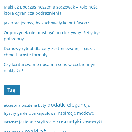
Makijaż podczas noszenia soczewek – kolejność,
która ogranicza podrażnienia
Jak prać jeansy, by zachowały kolor i fason?
Odpoczynek nie musi być produktywny, żeby był
potrzebny
Domowy rytuał dla cery zestresowanej – cisza,
chłód i proste formuły
Czy konturowanie nosa ma sens w codziennym
makijażu?
Tagi
dodatki
elegancja
akcesoria
biżuteria
buty
inspiracje modowe
fryzury
garderoba kapsułowa
kosmetyki
jesienne stylizacje
kosmetyki
internet
makijaż