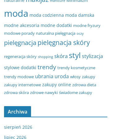
naturalne
Minimalizm
manicure
moda
moda codzienna
moda damska
modne akcesoria
modne dodatki
modne fryzury
modowe porady
naturalna pielęgnacja
oczy
pielęgnacja
pielęgnacja skóry
styl
skóra
stylizacja
regeneracja skóry
shopping
trendy
stylowe dodatki
trendy kosmetyczne
ubrania
uroda
trendy modowe
włosy
zakupy
zakupy online
zakupy internetowe
zdrowa dieta
zdrowa skóra
zdrowe nawyki
świadome zakupy
Archiwa
sierpień 2026
lipiec 2026