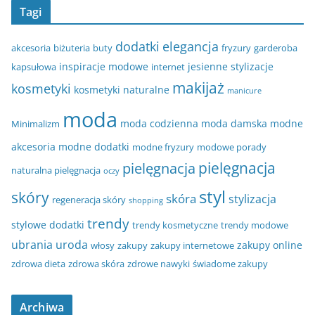
Tagi
dodatki
elegancja
akcesoria
biżuteria
buty
fryzury
garderoba
inspiracje modowe
jesienne stylizacje
kapsułowa
internet
makijaż
kosmetyki
kosmetyki naturalne
manicure
moda
moda codzienna
moda damska
modne
Minimalizm
akcesoria
modne dodatki
modne fryzury
modowe porady
pielęgnacja
pielęgnacja
naturalna pielęgnacja
oczy
styl
skóry
skóra
stylizacja
regeneracja skóry
shopping
trendy
stylowe dodatki
trendy kosmetyczne
trendy modowe
ubrania
uroda
zakupy online
włosy
zakupy
zakupy internetowe
zdrowa dieta
zdrowa skóra
zdrowe nawyki
świadome zakupy
Archiwa