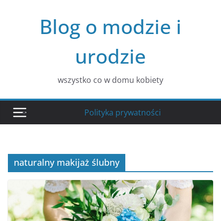
Przejdź
Blog o modzie i
do
treści
urodzie
wszystko co w domu kobiety
Polityka prywatności
naturalny makijaż ślubny