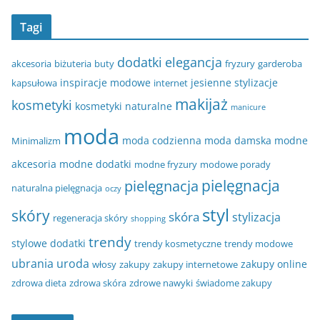
Tagi
dodatki
elegancja
akcesoria
biżuteria
buty
fryzury
garderoba
inspiracje modowe
jesienne stylizacje
kapsułowa
internet
makijaż
kosmetyki
kosmetyki naturalne
manicure
moda
moda codzienna
moda damska
modne
Minimalizm
akcesoria
modne dodatki
modne fryzury
modowe porady
pielęgnacja
pielęgnacja
naturalna pielęgnacja
oczy
styl
skóry
skóra
stylizacja
regeneracja skóry
shopping
trendy
stylowe dodatki
trendy kosmetyczne
trendy modowe
ubrania
uroda
zakupy online
włosy
zakupy
zakupy internetowe
zdrowa dieta
zdrowa skóra
zdrowe nawyki
świadome zakupy