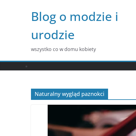
Przejdź
Blog o modzie i
do
treści
urodzie
wszystko co w domu kobiety
Naturalny wygląd paznokci