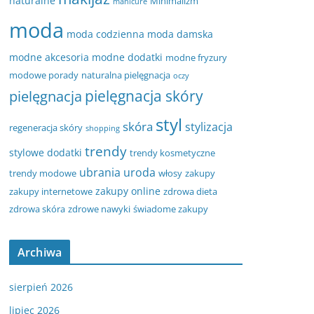
naturalne
Minimalizm
manicure
moda
moda codzienna
moda damska
modne akcesoria
modne dodatki
modne fryzury
modowe porady
naturalna pielęgnacja
oczy
pielęgnacja
pielęgnacja skóry
styl
skóra
stylizacja
regeneracja skóry
shopping
trendy
stylowe dodatki
trendy kosmetyczne
ubrania
uroda
trendy modowe
włosy
zakupy
zakupy online
zakupy internetowe
zdrowa dieta
zdrowa skóra
zdrowe nawyki
świadome zakupy
Archiwa
sierpień 2026
lipiec 2026