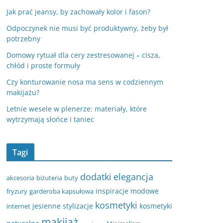
Jak prać jeansy, by zachowały kolor i fason?
Odpoczynek nie musi być produktywny, żeby był
potrzebny
Domowy rytuał dla cery zestresowanej – cisza,
chłód i proste formuły
Czy konturowanie nosa ma sens w codziennym
makijażu?
Letnie wesele w plenerze: materiały, które
wytrzymają słońce i taniec
Tagi
dodatki
elegancja
akcesoria
biżuteria
buty
inspiracje modowe
fryzury
garderoba kapsułowa
kosmetyki
jesienne stylizacje
kosmetyki
internet
makijaż