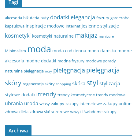
Tagi
dodatki
elegancja
akcesoria
biżuteria
buty
fryzury
garderoba
inspiracje modowe
jesienne stylizacje
kapsułowa
internet
makijaż
kosmetyki
kosmetyki naturalne
manicure
moda
moda codzienna
moda damska
modne
Minimalizm
akcesoria
modne dodatki
modne fryzury
modowe porady
pielęgnacja
pielęgnacja
naturalna pielęgnacja
oczy
styl
skóry
skóra
stylizacja
regeneracja skóry
shopping
trendy
stylowe dodatki
trendy kosmetyczne
trendy modowe
ubrania
uroda
zakupy online
włosy
zakupy
zakupy internetowe
zdrowa dieta
zdrowa skóra
zdrowe nawyki
świadome zakupy
Archiwa