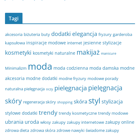
Tagi
dodatki
elegancja
akcesoria
biżuteria
buty
fryzury
garderoba
inspiracje modowe
jesienne stylizacje
kapsułowa
internet
makijaż
kosmetyki
kosmetyki naturalne
manicure
moda
moda codzienna
moda damska
modne
Minimalizm
akcesoria
modne dodatki
modne fryzury
modowe porady
pielęgnacja
pielęgnacja
naturalna pielęgnacja
oczy
styl
skóry
skóra
stylizacja
regeneracja skóry
shopping
trendy
stylowe dodatki
trendy kosmetyczne
trendy modowe
ubrania
uroda
zakupy online
włosy
zakupy
zakupy internetowe
zdrowa dieta
zdrowa skóra
zdrowe nawyki
świadome zakupy