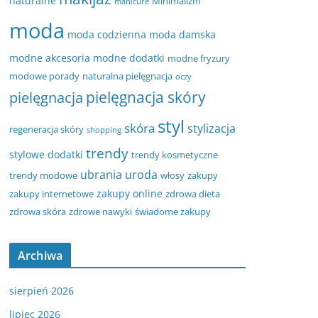
naturalne
Minimalizm
manicure
moda
moda codzienna
moda damska
modne akcesoria
modne dodatki
modne fryzury
modowe porady
naturalna pielęgnacja
oczy
pielęgnacja
pielęgnacja skóry
styl
skóra
stylizacja
regeneracja skóry
shopping
trendy
stylowe dodatki
trendy kosmetyczne
ubrania
uroda
trendy modowe
włosy
zakupy
zakupy online
zakupy internetowe
zdrowa dieta
zdrowa skóra
zdrowe nawyki
świadome zakupy
Archiwa
sierpień 2026
lipiec 2026