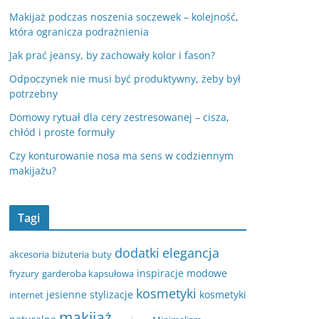
Makijaż podczas noszenia soczewek – kolejność,
która ogranicza podrażnienia
Jak prać jeansy, by zachowały kolor i fason?
Odpoczynek nie musi być produktywny, żeby był
potrzebny
Domowy rytuał dla cery zestresowanej – cisza,
chłód i proste formuły
Czy konturowanie nosa ma sens w codziennym
makijażu?
Tagi
dodatki
elegancja
akcesoria
biżuteria
buty
inspiracje modowe
fryzury
garderoba kapsułowa
kosmetyki
jesienne stylizacje
kosmetyki
internet
makijaż